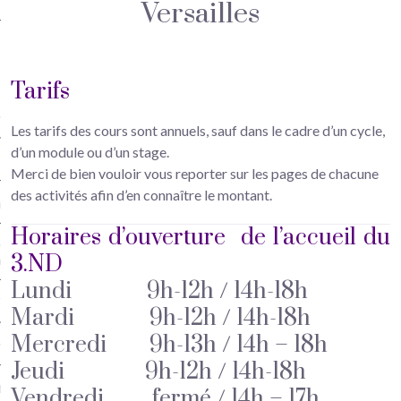
Hop
Versailles
iculiers instruments à
/ Eveil musical / Chant lyrique
ollectif) à Versailles
Tarifs
musical à Versailles
Les tarifs des cours sont annuels, sauf dans le cadre d’un cycle,
d’un module ou d’un stage.
Merci de bien vouloir vous reporter sur les pages de chacune
des activités afin d’en connaître le montant.
re
Horaires d’ouverture de l’accueil du
ncelle (cours particuliers)
3.ND
illes
Lundi 9h-12h / 14h-18h
 Traversière Versailles
Mardi 9h-12h / 14h-18h
Mercredi 9h-13h / 14h – 18h
n méthode Suzuki – Versailles
Jeudi 9h-12h / 14h-18h
 lyrique à Versailles
Vendredi fermé / 14h – 17h