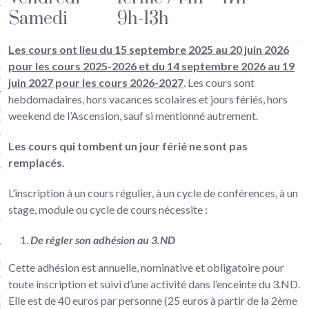
Samedi 9h-13h
iques
Les cours ont lieu du 15 septembre 2025 au 20 juin 2026
Plastiques enfants (6/9 ans) et
pour les cours 2025-2026 et du 14 septembre 2026 au 19
er DIY (broderie, crochet, petite
re) à partir de 7 ans – Versailles
juin 2027 pour les cours 2026-2027
. Les cours sont
hebdomadaires, hors vacances scolaires et jours fériés, hors
ture Terre Bois Pierre –
weekend de l’Ascension, sauf si mentionné autrement.
illes
Les cours qui tombent un jour férié ne sont pas
na – Art floral japonais
remplacés.
L’inscription à un cours régulier, à un cycle de conférences, à un
stage, module ou cycle de cours nécessite :
ers théâtre 8-10 ans et 11 ans
us… – Versailles
De régler son adhésion au 3.ND
re adultes
Cette adhésion est annuelle, nominative et obligatoire pour
toute inscription et suivi d’une activité dans l’enceinte du 3.ND.
ie Musicale – association Hello
Elle est de 40 euros par personne (25 euros à partir de la 2ème
dway