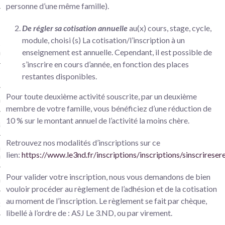
personne d’une même famille).
ien-être à Versailles
De régler sa cotisation annuelle
au(x) cours, stage, cycle,
module, choisi (s) La cotisation/l’inscription à un
es et renforcement musculaire à
enseignement est annuelle. Cependant, il est possible de
illes
s’inscrire en cours d’année, en fonction des places
restantes disponibles.
 Pilates (Séniors) à Versailles
Pour toute deuxième activité souscrite, par un deuxième
ching à Versailles
membre de votre famille, vous bénéficiez d’une réduction de
10 % sur le montant annuel de l’activité la moins chère.
à Versailles
Retrouvez nos modalités d’inscriptions sur ce
er Bien-être en musique à
lien:
https://www.le3nd.fr/inscriptions/inscriptions/sinscriresere
illes
Pour valider votre inscription, nous vous demandons de bien
o Danse Versailles
vouloir procéder au règlement de l’adhésion et de la cotisation
au moment de l’inscription. Le règlement se fait par chèque,
ng Versailles
libellé à l’ordre de : ASJ Le 3.ND, ou par virement.