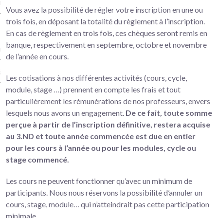
Défense Versailles
Vous avez la possibilité de régler votre inscription en une ou
trois fois, en déposant la totalité du règlement à l’inscription.
spiritualité
En cas de règlement en trois fois, ces chèques seront remis en
banque, respectivement en septembre, octobre et novembre
ure d’icônes – Versailles
de l’année en cours.
 à deux voix
Les cotisations à nos différentes activités (cours, cycle,
module, stage …) prennent en compte les frais et tout
particulièrement les rémunérations de nos professeurs, envers
lesquels nous avons un engagement.
De ce fait, toute somme
perçue à partir de l’inscription définitive, restera acquise
au 3.ND et toute année commencée est due en entier
pour les cours à l‘année ou pour les modules, cycle ou
stage commencé.
Les cours ne peuvent fonctionner qu’avec un minimum de
participants. Nous nous réservons la possibilité d’annuler un
cours, stage, module… qui n’atteindrait pas cette participation
minimale.