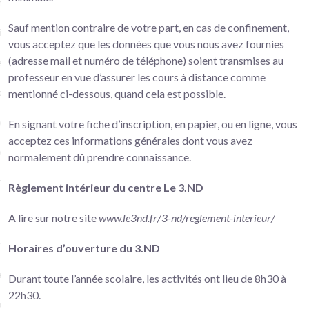
nue
Sauf mention contraire de votre part, en cas de confinement,
iation Saint-Joseph
vous acceptez que les données que vous nous avez fournies
(adresse mail et numéro de téléphone) soient transmises au
et
professeur en vue d’assurer les cours à distance comme
mentionné ci-dessous, quand cela est possible.
on et Equipe
En signant votre fiche d’inscription, en papier, ou en ligne, vous
 du Centre
acceptez ces informations générales dont vous avez
nt intérieur
normalement dû prendre connaissance.
rtenaires
Règlement intérieur du centre Le 3.ND
ns
A lire sur notre site
www.le3nd.fr/3-nd/reglement-interieur/
re / Se réinscrire
Horaires d’ouverture du 3.ND
tions et tarifs 3.ND Versailles
Durant toute l’année scolaire, les activités ont lieu de 8h30 à
22h30.
ons d’admission