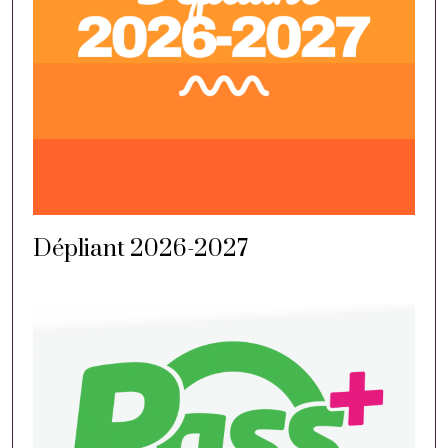
e salles
-nous
Dépliant 2026-2027