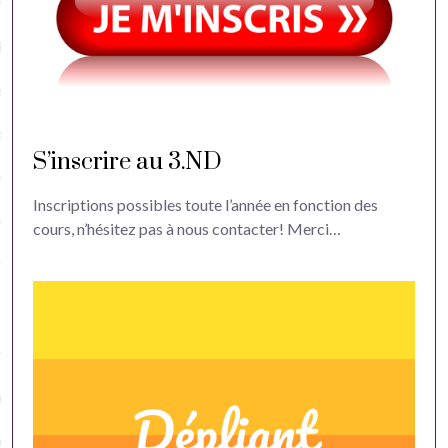
nue
iation Saint-Joseph
et
on et Equipe
S’inscrire au 3.ND
 du Centre
Inscriptions possibles toute l’année en fonction des
nt intérieur
cours, n’hésitez pas à nous contacter! Merci…
rtenaires
ns
re / Se réinscrire
tions et tarifs 3.ND Versailles
ons d’admission