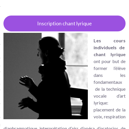
Hop
iculiers instruments à
/ Eveil musical / Chant lyrique
Inscription chant lyrique
ollectif) à Versailles
musical à Versailles
Les cours
individuels de
chant lyrique
ont pour but de
re
former l’élève
dans les
ncelle (cours particuliers)
fondamentaux
illes
de la technique
vocale d’art
 Traversière Versailles
lyrique:
placement de la
n méthode Suzuki – Versailles
voix, respiration
 lyrique à Versailles
diaphragmatique, interprétation d’airs d’opéra, d’oratorios, de