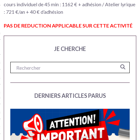
cours individuel de 45 min : 1162 € + adhésion / Atelier lyrique
: 721 €/an + 40 € d’adhésion
ien-être à Versailles
PAS DE REDUCTION APPLICABLE SUR CETTE ACTIVITÉ
es et renforcement musculaire à
illes
 Pilates (Séniors) à Versailles
JE CHERCHE
ching à Versailles
à Versailles
er Bien-être en musique à
DERNIERS ARTICLES PARUS
illes
o Danse Versailles
ng Versailles