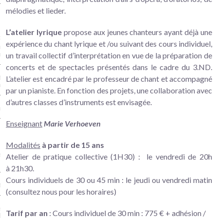
mélodies et lieder.
iques
L’atelier lyrique
propose aux jeunes chanteurs ayant déjà une
Plastiques enfants (6/9 ans) et
expérience du chant lyrique et /ou suivant des cours individuel,
er DIY (broderie, crochet, petite
re) à partir de 7 ans – Versailles
un travail collectif d’interprétation en vue de la préparation de
concerts et de spectacles présentés dans le cadre du 3.ND.
ture Terre Bois Pierre –
L’atelier est encadré par le professeur de chant et accompagné
illes
par un pianiste. En fonction des projets, une collaboration avec
d’autres classes d’instruments est envisagée.
na – Art floral japonais
Enseignant
Marie Verhoeven
Modalités
à partir de 15 ans
ers théâtre 8-10 ans et 11 ans
Atelier de pratique collective (1H30) : le vendredi de 20h
us… – Versailles
à 21h30.
Cours individuels de 30 ou 45 min : le jeudi ou vendredi matin
re adultes
(consultez nous pour les horaires)
ie Musicale – association Hello
Tarif par an
: Cours individuel de 30 min : 775 € + adhésion /
dway