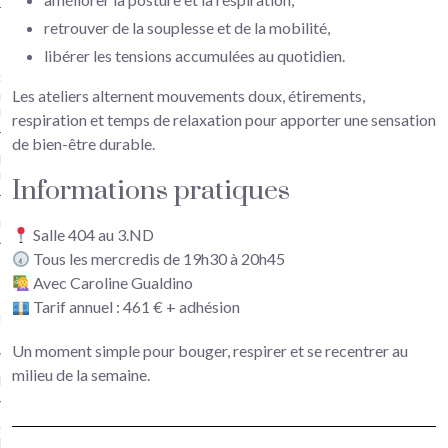
retrouver de la souplesse et de la mobilité,
iques
libérer les tensions accumulées au quotidien.
Plastiques enfants (6/9 ans) et
Les ateliers alternent mouvements doux, étirements,
er DIY (broderie, crochet, petite
re) à partir de 7 ans – Versailles
respiration et temps de relaxation pour apporter une sensation
de bien-être durable.
ture Terre Bois Pierre –
illes
Informations pratiques
na – Art floral japonais
Salle 404 au 3.ND
Tous les mercredis de 19h30 à 20h45
Avec Caroline Gualdino
Tarif annuel : 461 € + adhésion
ers théâtre 8-10 ans et 11 ans
us… – Versailles
Un moment simple pour bouger, respirer et se recentrer au
milieu de la semaine.
re adultes
ie Musicale – association Hello
dway