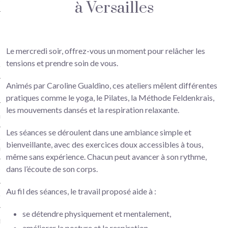
Hop
à Versailles
iculiers instruments à
/ Eveil musical / Chant lyrique
ollectif) à Versailles
Le mercredi soir, offrez-vous un moment pour relâcher les
tensions et prendre soin de vous.
musical à Versailles
Animés par Caroline Gualdino, ces ateliers mêlent différentes
pratiques comme le yoga, le Pilates, la Méthode Feldenkrais,
les mouvements dansés et la respiration relaxante.
re
Les séances se déroulent dans une ambiance simple et
ncelle (cours particuliers)
bienveillante, avec des exercices doux accessibles à tous,
illes
même sans expérience. Chacun peut avancer à son rythme,
dans l’écoute de son corps.
 Traversière Versailles
Au fil des séances, le travail proposé aide à :
n méthode Suzuki – Versailles
se détendre physiquement et mentalement,
 lyrique à Versailles
améliorer la posture et la respiration,