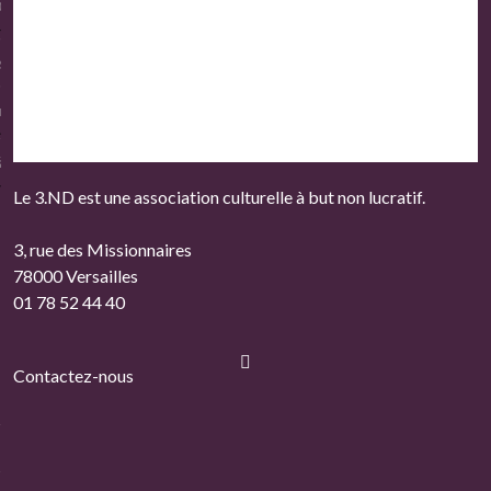
Défense Versailles
spiritualité
ure d’icônes – Versailles
 à deux voix
Le 3.ND est une association culturelle à but non lucratif.
3, rue des Missionnaires
78000 Versailles
01 78 52 44 40
Contactez-nous