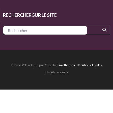
e salles
RECHERCHER SUR LE SITE
-nous
Thème WP adapté par Versalis
Favethemes
|
Mentions légales
Un site Versalis