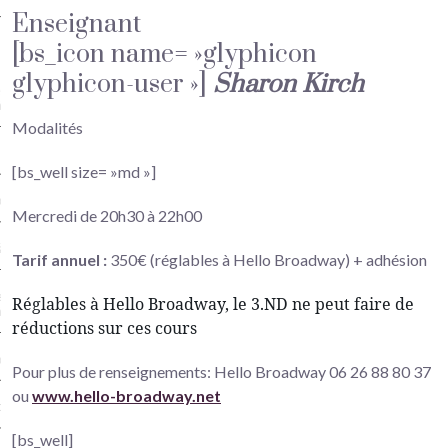
Enseignant
ien-être à Versailles
[bs_icon name= »glyphicon
glyphicon-user »]
Sharon Kirch
es et renforcement musculaire à
illes
Modalités
 Pilates (Séniors) à Versailles
[bs_well size= »md »]
ching à Versailles
Mercredi de 20h30 à 22h00
à Versailles
Tarif annuel :
350€ (réglables à Hello Broadway) + adhésion
er Bien-être en musique à
Réglables à Hello Broadway, le 3.ND ne peut faire de
illes
réductions sur ces cours
o Danse Versailles
Pour plus de renseignements: Hello Broadway 06 26 88 80 37
ou
www.hello-broadway.net
ng Versailles
[bs_well]