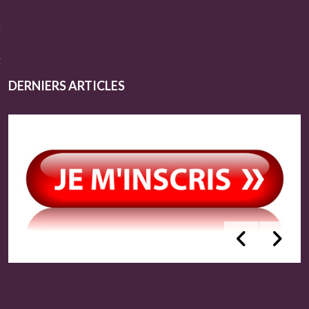
e salles
-nous
DERNIERS ARTICLES