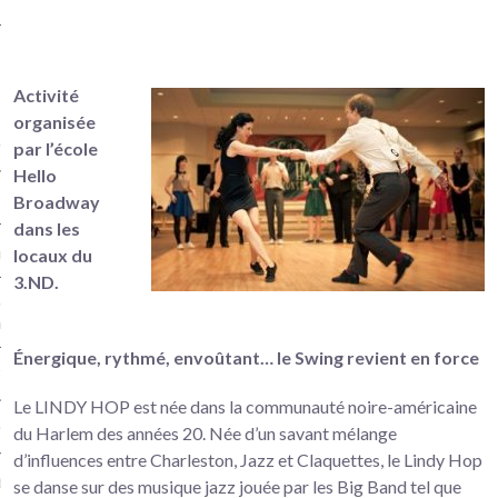
Hop
iculiers instruments à
/ Eveil musical / Chant lyrique
Activité
ollectif) à Versailles
organisée
par l’école
musical à Versailles
Hello
Broadway
dans les
re
locaux du
3.ND.
ncelle (cours particuliers)
illes
Énergique, rythmé, envoûtant… le Swing revient en force
 Traversière Versailles
Le LINDY HOP est née dans la communauté noire-américaine
n méthode Suzuki – Versailles
du Harlem des années 20. Née d’un savant mélange
d’influences entre Charleston, Jazz et Claquettes, le Lindy Hop
 lyrique à Versailles
se danse sur des musique jazz jouée par les Big Band tel que