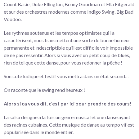
Count Basie, Duke Ellington, Benny Goodman et Ella Fitgerald
et sur des orchestres modernes comme Indigo Swing, Big Bad
iques
Voodoo.
Plastiques enfants (6/9 ans) et
er DIY (broderie, crochet, petite
Les rythmes soutenus et les tempos optimistes qui l’a
re) à partir de 7 ans – Versailles
caractérisent, nous transmettent une sorte de bonne humeur
permanente et indescriptible qu’il est difficile voir impossible
ture Terre Bois Pierre –
illes
de ne pas ressentir. Alors si vous avez un petit coup de blues,
rien de tel que cette danse, pour vous redonner la pêche !
na – Art floral japonais
Son coté ludique et festif vous mettra dans un état second…
On raconte que le swing rend heureux !
ers théâtre 8-10 ans et 11 ans
Alors si ca vous dit, c’est par ici pour prendre des cours!
us… – Versailles
La salsa désigne à la fois un genre musical et une danse ayant
re adultes
des racines cubaines. Cette musique de danse au tempo vif est
popularisée dans le monde entier.
ie Musicale – association Hello
dway