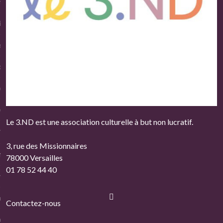
nue
iation Saint-Joseph
et
on et Equipe
 du Centre
nt intérieur
Le 3.ND est une association culturelle à but non lucratif.
rtenaires
3, rue des Missionnaires
ns
78000 Versailles
01 78 52 44 40
re / Se réinscrire
tions et tarifs 3.ND Versailles
Contactez-nous
ons d’admission