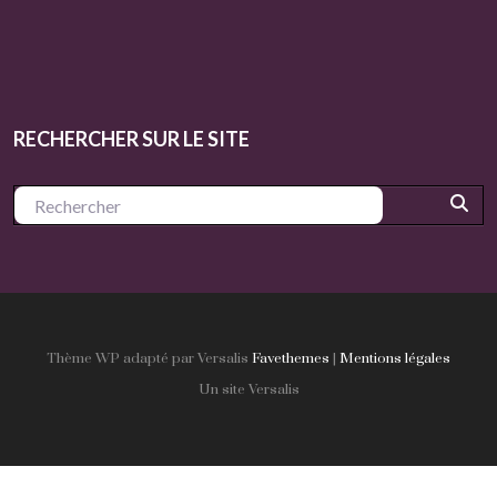
RECHERCHER SUR LE SITE
Thème WP adapté par Versalis
Favethemes
|
Mentions légales
Un site Versalis