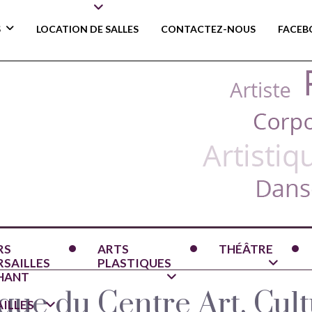
S
LOCATION DE SALLES
CONTACTEZ-NOUS
FACEB
RS
ARTS
THÉÂTRE
RSAILLES
PLASTIQUES
CHANT
que du Centre Art, Cult
AILLES