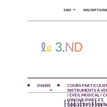
3.ND
INSCRIPTION
DANSE
COURS PARTICULIE
INSTRUMENTS À VE
/ EVEIL MUSICAL / 
LYRIQUE (PART. ET
Bibliothè
COLLECTIF) À VERS